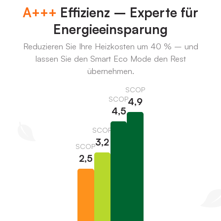
A+++
Effizienz – Experte für
Energieeinsparung
Reduzieren Sie Ihre Heizkosten um 40 % – und
lassen Sie den Smart Eco Mode den Rest
übernehmen.
SCOP
SCOP
4,9
4,5
SCOP
3,2
SCOP
2,5